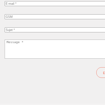
E-
mail
GSM
Sujet
Message
Home
Produits
Inspiration
Personnalisation
À propos de Lumyn